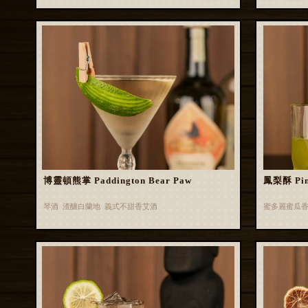
博靈頓熊掌 Paddington Bear Paw
鳳梨酥 Pin
琴酒 渣釀白蘭地 義式不甜香艾酒
蜜多麗蜜瓜