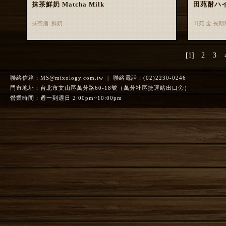
抹茶鮮奶 Matcha Milk
田苑酎ハ
抹茶酒 鮮奶
田苑 金 長
[1]
2
3
聯絡信箱：
MS@mixology.com.tw
| 聯絡電話：(02)2230-0246
門市地址：台北市文山區萬芳路60-18號（萬芳社區捷運站出口旁）
營業時間：週一到週日 2:00pm~10:00pm