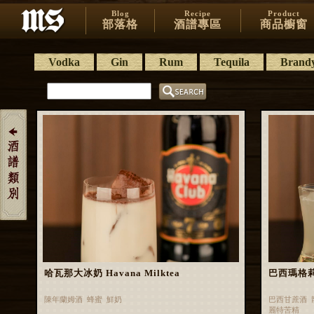
Blog
Recipe
Product
部落格
酒譜專區
商品櫥窗
Vodka
Gin
Rum
Tequila
Brand
哈瓦那大冰奶 Havana Milktea
巴西瑪格莉特 
陳年蘭姆酒 蜂蜜 鮮奶
巴西甘蔗酒 
麗特苦精