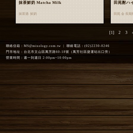
抹茶鮮奶 Matcha Milk
田苑酎ハ
抹茶酒 鮮奶
田苑 金 長
[1]
2
3
聯絡信箱：
MS@mixology.com.tw
| 聯絡電話：(02)2230-0246
門市地址：台北市文山區萬芳路60-18號（萬芳社區捷運站出口旁）
營業時間：週一到週日 2:00pm~10:00pm