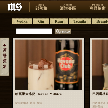
Blog
Recipe
Product
部落格
酒譜專區
商品櫥窗
Vodka
Gin
Rum
Tequila
Brand
哈瓦那大冰奶 Havana Milktea
巴西瑪格莉特 
陳年蘭姆酒 蜂蜜 鮮奶
巴西甘蔗酒 
麗特苦精