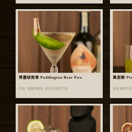
博靈頓熊掌 Paddington Bear Paw
鳳梨酥 Pin
琴酒 渣釀白蘭地 義式不甜香艾酒
蜜多麗蜜瓜