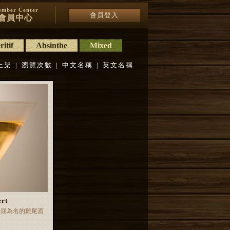
mber Center
會員登入
會員中心
itif
Absinthe
Mixed
上架
|
瀏覽次數
|
中文名稱
|
英文名稱
rt
納屈為名的雞尾酒