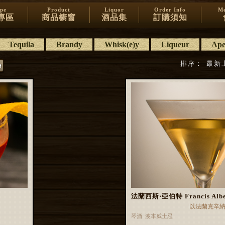
ipe
Product
Liquor
Order Info
Me
專區
商品櫥窗
酒品集
訂購須知
Tequila
Brandy
Whisk(e)y
Liqueur
Aper
排序：
最新
法蘭西斯‧亞伯特 Francis Albe
以法蘭克辛
琴酒 波本威士忌