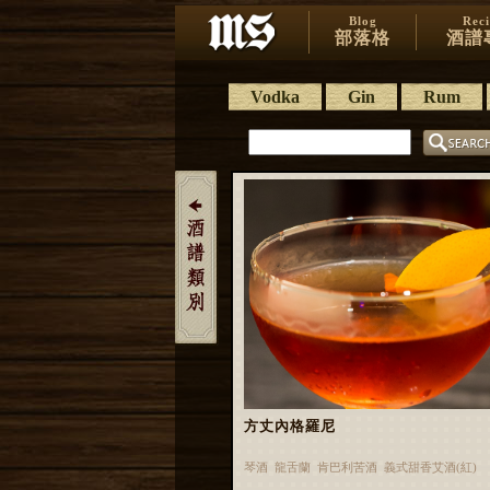
Blog
Rec
部落格
酒譜
Vodka
Gin
Rum
方丈內格羅尼
琴酒 龍舌蘭 肯巴利苦酒 義式甜香艾酒(紅)