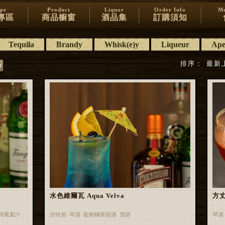
ipe
Product
Liquor
Order Info
Me
專區
商品櫥窗
酒品集
訂購須知
Tequila
Brandy
Whisk(e)y
Liqueur
Aper
排序：
最新
水色維爾瓦 Aqua Velva
方
現榨鳳梨汁
伏特加 琴酒 藍柑橘香甜酒 雪碧
琴酒