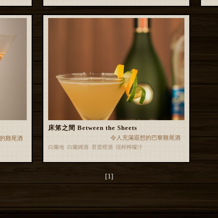
床笫之間 Between the Sheets
令人充滿遐想的巴黎雞尾酒
的雞尾酒
白蘭地 白蘭姆酒 君度橙酒 現榨檸檬汁
[1]