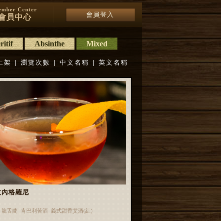
mber Center
會員登入
會員中心
itif
Absinthe
Mixed
上架
|
瀏覽次數
|
中文名稱
|
英文名稱
丈內格羅尼
 龍舌蘭 肯巴利苦酒 義式甜香艾酒(紅)