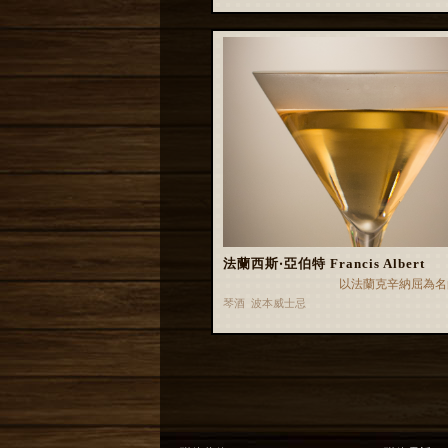
法蘭西斯‧亞伯特 Francis Albert
以法蘭克辛納屈為名
琴酒 波本威士忌