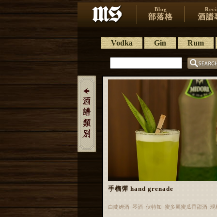
Blog
Rec
部落格
酒譜
Vodka
Gin
Rum
手榴彈 hand grenade
白蘭姆酒 琴酒 伏特加 蜜多麗蜜瓜香甜酒 