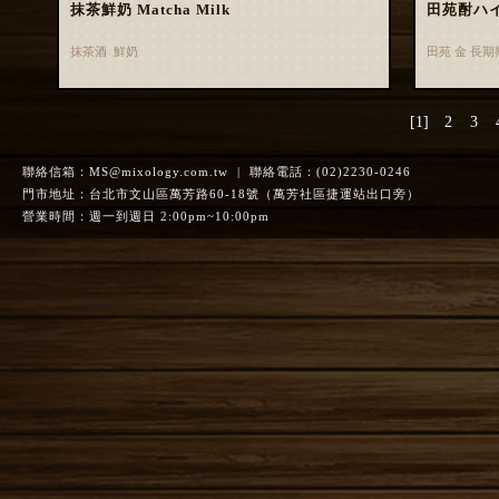
抹茶鮮奶 Matcha Milk
田苑酎ハ
抹茶酒 鮮奶
田苑 金 長
[1]
2
3
聯絡信箱：
MS@mixology.com.tw
| 聯絡電話：(02)2230-0246
門市地址：台北市文山區萬芳路60-18號（萬芳社區捷運站出口旁）
營業時間：週一到週日 2:00pm~10:00pm