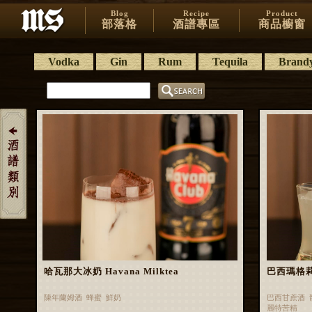
Blog
Recipe
Product
部落格
酒譜專區
商品櫥窗
Vodka
Gin
Rum
Tequila
Brand
哈瓦那大冰奶 Havana Milktea
巴西瑪格莉特 
陳年蘭姆酒 蜂蜜 鮮奶
巴西甘蔗酒 
麗特苦精