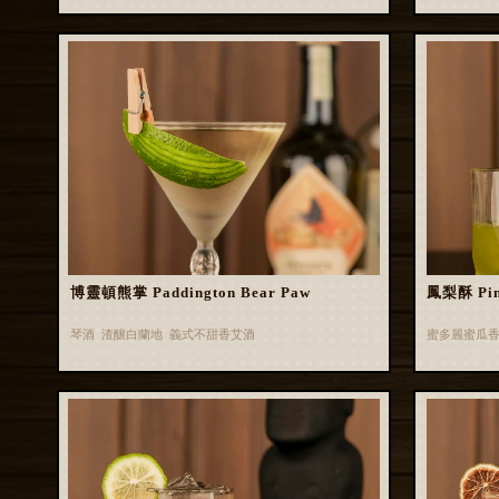
博靈頓熊掌 Paddington Bear Paw
鳳梨酥 Pin
琴酒 渣釀白蘭地 義式不甜香艾酒
蜜多麗蜜瓜