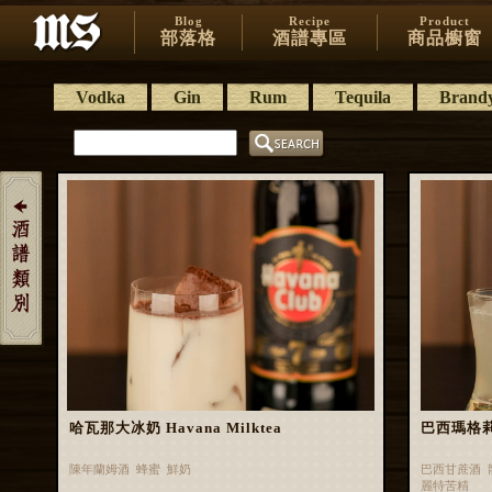
Blog
Recipe
Product
部落格
酒譜專區
商品櫥窗
Vodka
Gin
Rum
Tequila
Brand
哈瓦那大冰奶 Havana Milktea
巴西瑪格莉特 
陳年蘭姆酒 蜂蜜 鮮奶
巴西甘蔗酒 
麗特苦精