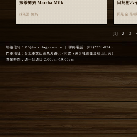
抹茶鮮奶 Matcha Milk
田苑酎ハ
抹茶酒 鮮奶
田苑 金 長
[1]
2
3
聯絡信箱：
MS@mixology.com.tw
| 聯絡電話：(02)2230-0246
門市地址：台北市文山區萬芳路60-18號（萬芳社區捷運站出口旁）
營業時間：週一到週日 2:00pm~10:00pm