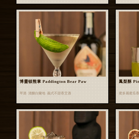
博靈頓熊掌 Paddington Bear Paw
鳳梨酥 Pin
琴酒 渣釀白蘭地 義式不甜香艾酒
蜜多麗蜜瓜