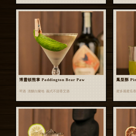
博靈頓熊掌 Paddington Bear Paw
鳳梨酥 Pin
琴酒 渣釀白蘭地 義式不甜香艾酒
蜜多麗蜜瓜