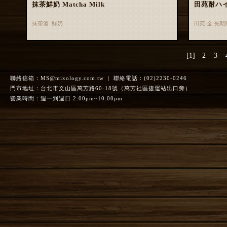
抹茶鮮奶 Matcha Milk
田苑酎ハ
抹茶酒 鮮奶
田苑 金 長
[1]
2
3
聯絡信箱：
MS@mixology.com.tw
| 聯絡電話：(02)2230-0246
門市地址：台北市文山區萬芳路60-18號（萬芳社區捷運站出口旁）
營業時間：週一到週日 2:00pm~10:00pm