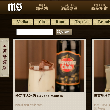
Blog
Recipe
Product
部落格
酒譜專區
商品櫥窗
Vodka
Gin
Rum
Tequila
Brand
哈瓦那大冰奶 Havana Milktea
巴西瑪格莉特 
陳年蘭姆酒 蜂蜜 鮮奶
巴西甘蔗酒 
麗特苦精