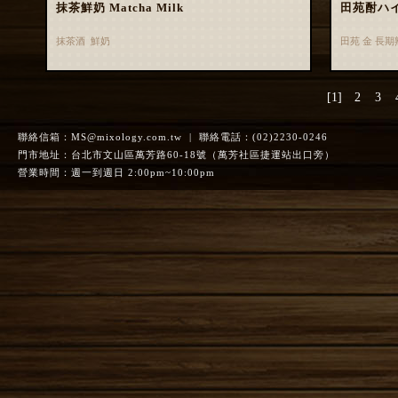
抹茶鮮奶 Matcha Milk
田苑酎ハ
抹茶酒 鮮奶
田苑 金 長
[1]
2
3
聯絡信箱：
MS@mixology.com.tw
| 聯絡電話：(02)2230-0246
門市地址：台北市文山區萬芳路60-18號（萬芳社區捷運站出口旁）
營業時間：週一到週日 2:00pm~10:00pm