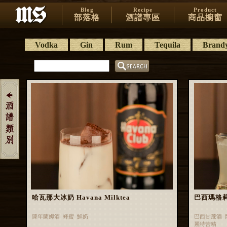
Blog
Recipe
Product
部落格
酒譜專區
商品櫥窗
Vodka
Gin
Rum
Tequila
Brand
哈瓦那大冰奶 Havana Milktea
巴西瑪格莉特 
陳年蘭姆酒 蜂蜜 鮮奶
巴西甘蔗酒 
麗特苦精