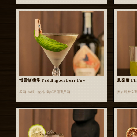
博靈頓熊掌 Paddington Bear Paw
鳳梨酥 Pin
琴酒 渣釀白蘭地 義式不甜香艾酒
蜜多麗蜜瓜