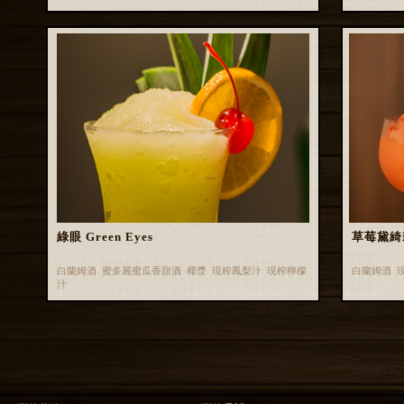
綠眼 Green Eyes
草莓黛綺
白蘭姆酒 蜜多麗蜜瓜香甜酒 椰漿 現榨鳳梨汁 現榨檸檬
白蘭姆酒 
汁