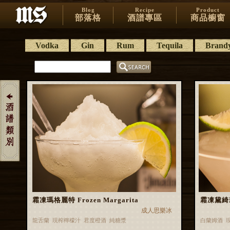
Blog
Recipe
Product
部落格
酒譜專區
商品櫥窗
Vodka
Gin
Rum
Tequila
Brand
霜凍瑪格麗特 Frozen Margarita
霜凍黛綺莉 
成人思樂冰
龍舌蘭 現榨檸檬汁 君度橙酒 純糖漿
白蘭姆酒 