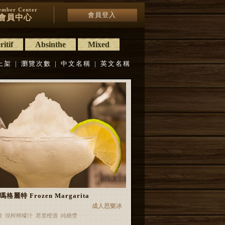
mber Center
會員登入
會員中心
itif
Absinthe
Mixed
上架
|
瀏覽次數
|
中文名稱
|
英文名稱
格麗特 Frozen Margarita
成人思樂冰
蘭 現榨檸檬汁 君度橙酒 純糖漿