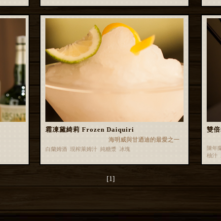
霜凍黛綺莉 Frozen Daiquiri
雙倍老
海明威與甘迺迪的最愛之一
陳年
白蘭姆酒 現榨萊姆汁 純糖漿 冰塊
柚汁
[1]