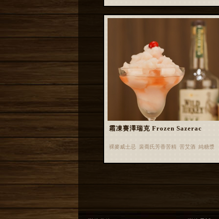
霜凍賽澤瑞克 Frozen Sazerac
裸麥威士忌 裴喬氏芳香苦精 苦艾酒 純糖漿