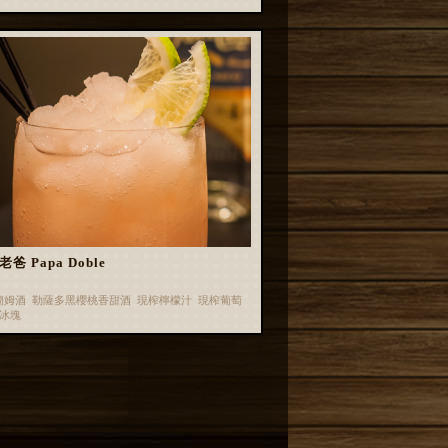
爸 Papa Doble
蘭姆酒 勒薩多黑櫻桃香甜酒 現榨檸檬汁 現榨葡萄
 冰塊