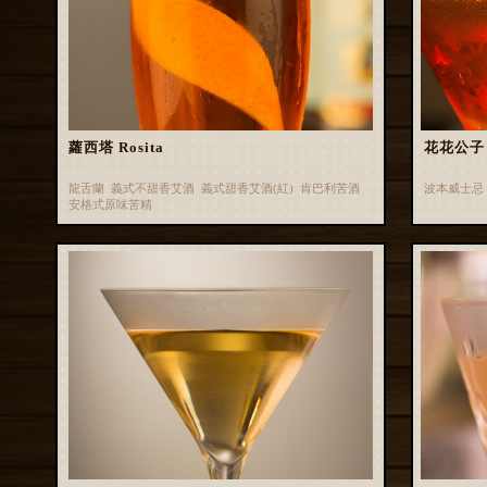
蘿西塔 Rosita
花花公子 B
龍舌蘭 義式不甜香艾酒 義式甜香艾酒(紅) 肯巴利苦酒
波本威士忌
安格式原味苦精