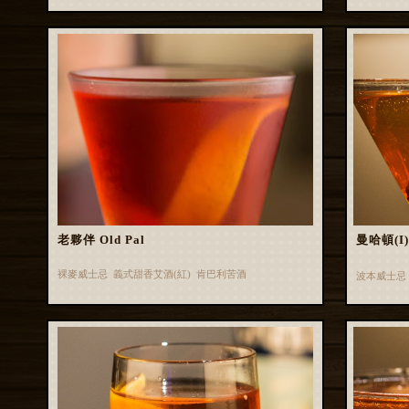
老夥伴 Old Pal
曼哈頓(I) 
裸麥威士忌 義式甜香艾酒(紅) 肯巴利苦酒
波本威士忌