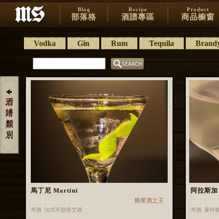
Blog
Recipe
Product
部落格
酒譜專區
商品櫥窗
Vodka
Gin
Rum
Tequila
Brand
馬丁尼 Martini
阿拉斯加 A
雞尾酒之王
琴酒 法式不甜香艾酒
琴酒 夏特勒