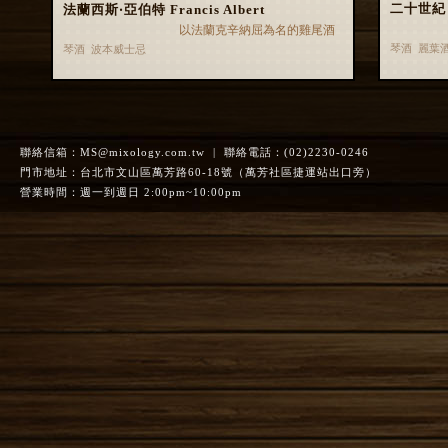
二十世紀 Tw
法蘭西斯‧亞伯特 Francis Albert
以法蘭克辛納屈為名的雞尾酒
琴酒 麗葉
琴酒 波本威士忌
聯絡信箱：
MS@mixology.com.tw
| 聯絡電話：(02)2230-0246
門市地址：台北市文山區萬芳路60-18號（萬芳社區捷運站出口旁）
營業時間：週一到週日 2:00pm~10:00pm