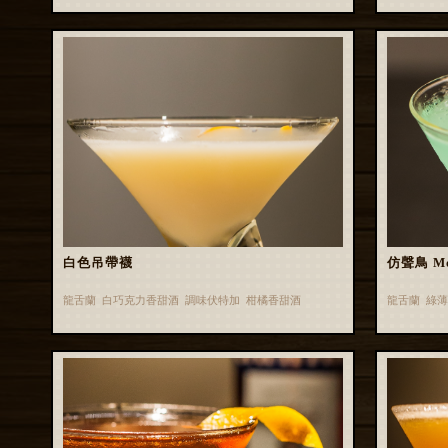
白色吊帶襪
仿聲鳥 Moc
龍舌蘭 白巧克力香甜酒 調味伏特加 柑橘香甜酒
龍舌蘭 綠