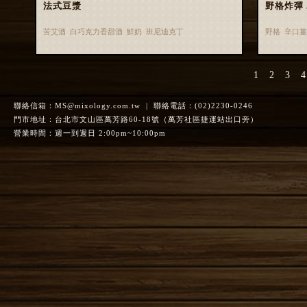
法式豆漿
野格炸彈 Ja
苦艾酒 白巧克力香甜酒 鮮奶 班尼迪克丁
野格 辛口
1
2
3
4
聯絡信箱：
MS@mixology.com.tw
| 聯絡電話：(02)2230-0246
門市地址：台北市文山區萬芳路60-18號（萬芳社區捷運站出口旁）
營業時間：週一到週日 2:00pm~10:00pm