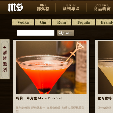
Blog
Recipe
Product
部落格
酒譜專區
商品櫥窗
Vodka
Gin
Rum
Tequila
Brand
瑪莉．畢克馥 Mary Pickford
拉奇蒙特 L
陳年蘭姆酒 現榨鳳梨汁 紅石榴糖漿 勒薩多黑櫻桃香甜
陳年蘭姆酒
酒