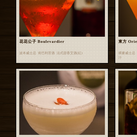
花花公子 Boulevardier
東方 Orie
波本威士忌 肯巴利苦酒 法式甜香艾酒(紅)
裸麥威士忌 
汁