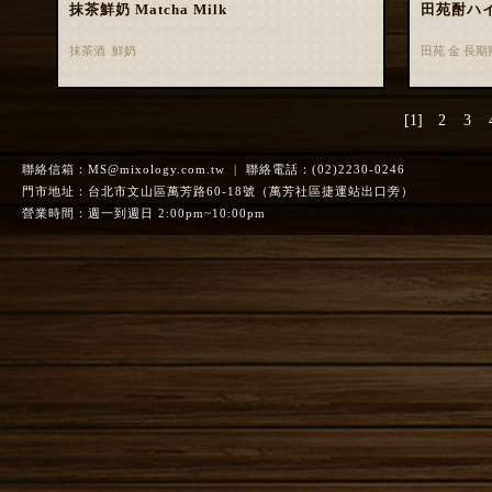
抹茶鮮奶 Matcha Milk
田苑酎ハ
抹茶酒 鮮奶
田苑 金 長
[1]
2
3
聯絡信箱：
MS@mixology.com.tw
| 聯絡電話：(02)2230-0246
門市地址：台北市文山區萬芳路60-18號（萬芳社區捷運站出口旁）
營業時間：週一到週日 2:00pm~10:00pm