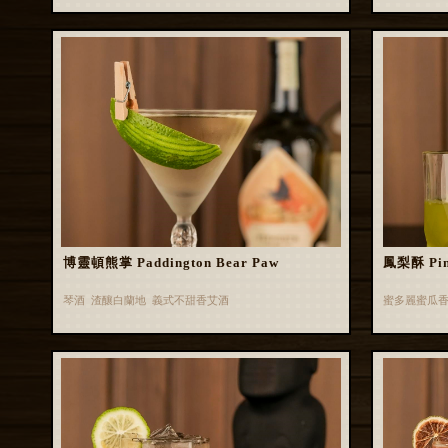
博靈頓熊掌 Paddington Bear Paw
鳳梨酥 Pin
琴酒 渣釀白蘭地 義式不甜香艾酒
蜜多麗蜜瓜