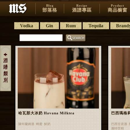
Blog
Recipe
Product
部落格
酒譜專區
商品櫥窗
Vodka
Gin
Rum
Tequila
Brand
哈瓦那大冰奶 Havana Milktea
巴西瑪格莉特 
陳年蘭姆酒 蜂蜜 鮮奶
巴西甘蔗酒 
麗特苦精