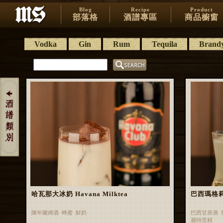
Blog
Recipe
Product
部落格
酒譜專區
商品櫥窗
Vodka
Gin
Rum
Tequila
Brand
哈瓦那大冰奶 Havana Milktea
巴西瑪格莉特 
陳年蘭姆酒 蜂蜜 鮮奶
巴西甘蔗酒 
麗特苦精