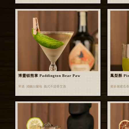
博靈頓熊掌 Paddington Bear Paw
鳳梨酥 Pin
琴酒 渣釀白蘭地 義式不甜香艾酒
蜜多麗蜜瓜