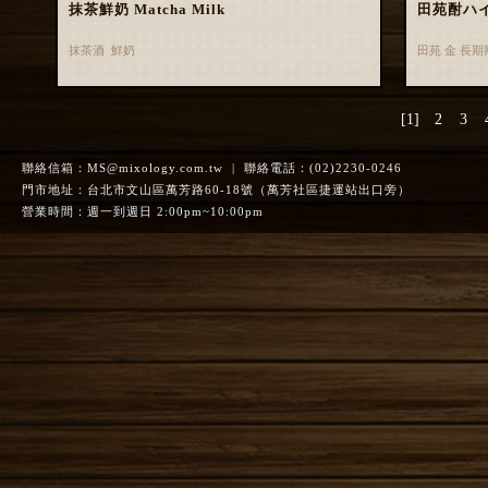
抹茶鮮奶 Matcha Milk
田苑酎ハ
抹茶酒 鮮奶
田苑 金 長
[1]
2
3
聯絡信箱：
MS@mixology.com.tw
| 聯絡電話：(02)2230-0246
門市地址：台北市文山區萬芳路60-18號（萬芳社區捷運站出口旁）
營業時間：週一到週日 2:00pm~10:00pm