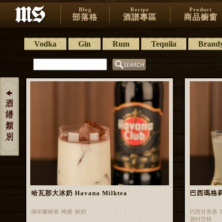
Blog
Recipe
Product
部落格
酒譜專區
商品櫥窗
Vodka
Gin
Rum
Tequila
Brand
哈瓦那大冰奶 Havana Milktea
巴西瑪格莉特 
陳年蘭姆酒 蜂蜜 鮮奶
巴西甘蔗酒 
麗特苦精