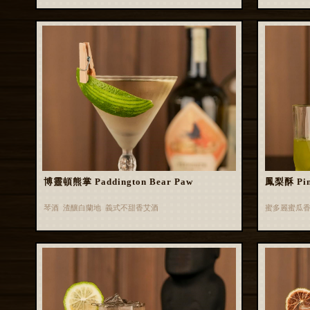
博靈頓熊掌 Paddington Bear Paw
鳳梨酥 Pin
琴酒 渣釀白蘭地 義式不甜香艾酒
蜜多麗蜜瓜