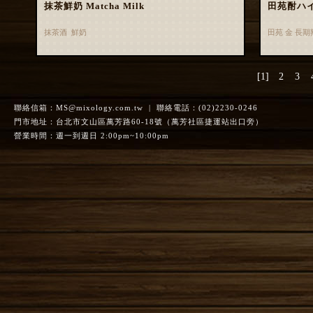
抹茶鮮奶 Matcha Milk
田苑酎ハ
抹茶酒 鮮奶
田苑 金 長
[1]
2
3
聯絡信箱：
MS@mixology.com.tw
| 聯絡電話：(02)2230-0246
門市地址：台北市文山區萬芳路60-18號（萬芳社區捷運站出口旁）
營業時間：週一到週日 2:00pm~10:00pm