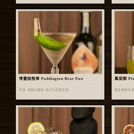
博靈頓熊掌 Paddington Bear Paw
鳳梨酥 Pin
琴酒 渣釀白蘭地 義式不甜香艾酒
蜜多麗蜜瓜