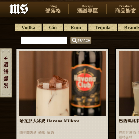
Blog
Recipe
Product
部落格
酒譜專區
商品櫥窗
Vodka
Gin
Rum
Tequila
Brand
哈瓦那大冰奶 Havana Milktea
巴西瑪格莉特 
陳年蘭姆酒 蜂蜜 鮮奶
巴西甘蔗酒 
麗特苦精