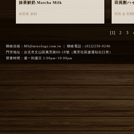
抹茶鮮奶 Matcha Milk
田苑酎ハ
抹茶酒 鮮奶
田苑 金 長
[1]
2
3
聯絡信箱：
MS@mixology.com.tw
| 聯絡電話：(02)2230-0246
門市地址：台北市文山區萬芳路60-18號（萬芳社區捷運站出口旁）
營業時間：週一到週日 2:00pm~10:00pm