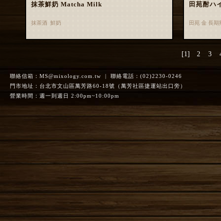
抹茶鮮奶 Matcha Milk
田苑酎ハ
抹茶酒 鮮奶
田苑 金 長
[1]
2
3
聯絡信箱：
MS@mixology.com.tw
| 聯絡電話：(02)2230-0246
門市地址：台北市文山區萬芳路60-18號（萬芳社區捷運站出口旁）
營業時間：週一到週日 2:00pm~10:00pm