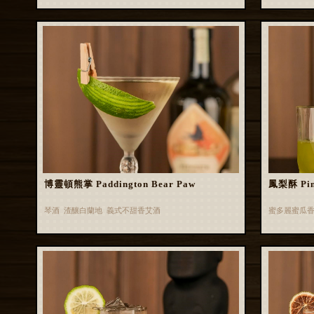
博靈頓熊掌 Paddington Bear Paw
鳳梨酥 Pin
琴酒 渣釀白蘭地 義式不甜香艾酒
蜜多麗蜜瓜