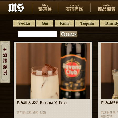
Blog
Recipe
Product
部落格
酒譜專區
商品櫥窗
Vodka
Gin
Rum
Tequila
Brand
哈瓦那大冰奶 Havana Milktea
巴西瑪格莉特 
陳年蘭姆酒 蜂蜜 鮮奶
巴西甘蔗酒 
麗特苦精