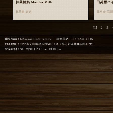
抹茶鮮奶 Matcha Milk
田苑酎ハ
抹茶酒 鮮奶
田苑 金 長
[1]
2
3
聯絡信箱：
MS@mixology.com.tw
| 聯絡電話：(02)2230-0246
門市地址：台北市文山區萬芳路60-18號（萬芳社區捷運站出口旁）
營業時間：週一到週日 2:00pm~10:00pm