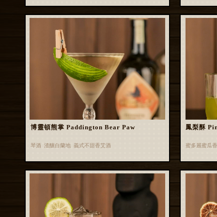
博靈頓熊掌 Paddington Bear Paw
鳳梨酥 Pin
琴酒 渣釀白蘭地 義式不甜香艾酒
蜜多麗蜜瓜