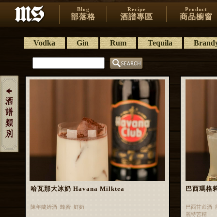
Blog
Recipe
Product
部落格
酒譜專區
商品櫥窗
Vodka
Gin
Rum
Tequila
Brand
哈瓦那大冰奶 Havana Milktea
巴西瑪格莉特 
陳年蘭姆酒 蜂蜜 鮮奶
巴西甘蔗酒 
麗特苦精