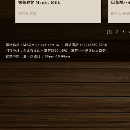
抹茶鮮奶 Matcha Milk
田苑酎ハ
抹茶酒 鮮奶
田苑 金 長
[1]
2
3
聯絡信箱：
MS@mixology.com.tw
| 聯絡電話：(02)2230-0246
門市地址：台北市文山區萬芳路60-18號（萬芳社區捷運站出口旁）
營業時間：週一到週日 2:00pm~10:00pm