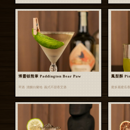
博靈頓熊掌 Paddington Bear Paw
鳳梨酥 Pin
琴酒 渣釀白蘭地 義式不甜香艾酒
蜜多麗蜜瓜