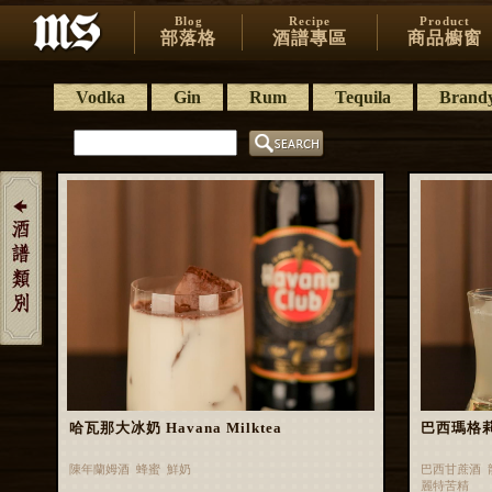
Blog
Recipe
Product
部落格
酒譜專區
商品櫥窗
Vodka
Gin
Rum
Tequila
Brand
哈瓦那大冰奶 Havana Milktea
巴西瑪格莉特 
陳年蘭姆酒 蜂蜜 鮮奶
巴西甘蔗酒 
麗特苦精