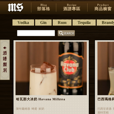
Blog
Recipe
Product
部落格
酒譜專區
商品櫥窗
Vodka
Gin
Rum
Tequila
Brand
哈瓦那大冰奶 Havana Milktea
巴西瑪格莉特 
陳年蘭姆酒 蜂蜜 鮮奶
巴西甘蔗酒 
麗特苦精