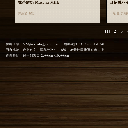
抹茶鮮奶 Matcha Milk
田苑酎ハ
抹茶酒 鮮奶
田苑 金 長
[1]
2
3
聯絡信箱：
MS@mixology.com.tw
| 聯絡電話：(02)2230-0246
門市地址：台北市文山區萬芳路60-18號（萬芳社區捷運站出口旁）
營業時間：週一到週日 2:00pm~10:00pm