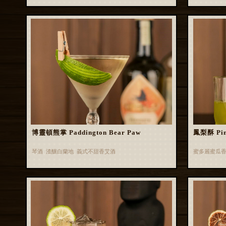
博靈頓熊掌 Paddington Bear Paw
鳳梨酥 Pin
琴酒 渣釀白蘭地 義式不甜香艾酒
蜜多麗蜜瓜