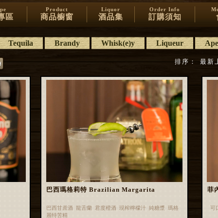
ipe
Product
Liquor
Order Info
Me
專區
商品櫥窗
酒品集
訂購須知
Tequila
Brandy
Whisk(e)y
Liqueur
Aper
排序：
最新
巴西瑪格莉特 Brazilian Margarita
菲內
巴西甘蔗酒 龍舌蘭 君度橙酒 現榨檸檬汁 純糖漿 瑪格
可
麗特苦精