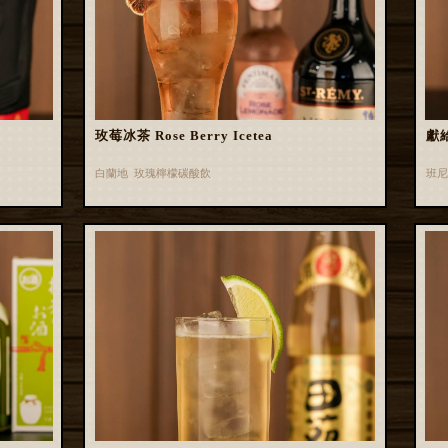
玫莓冰茶 Rose Berry Icetea
獻
白蘭地 玫瑰檸檬碳酸飲
班尼