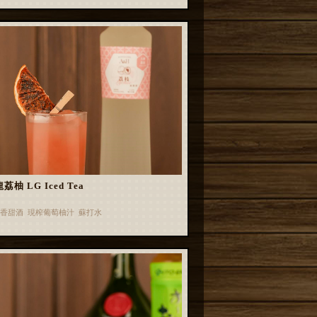
荔柚 LG Iced Tea
香甜酒 現榨葡萄柚汁 蘇打水