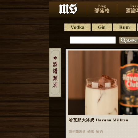
Blog
Rec
部落格
酒譜
Vodka
Gin
Rum
哈瓦那大冰奶 Havana Milktea
陳年蘭姆酒 蜂蜜 鮮奶