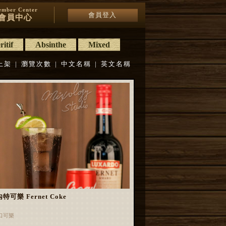
mber Center
會員登入
會員中心
itif
Absinthe
Mixed
上架
|
瀏覽次數
|
中文名稱
|
英文名稱
特可樂 Fernet Coke
口可樂