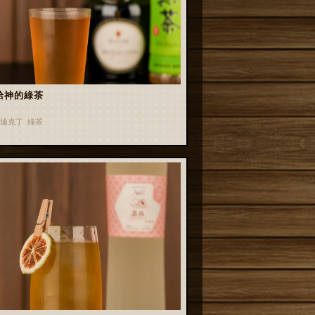
給神的綠茶
迪克丁 綠茶