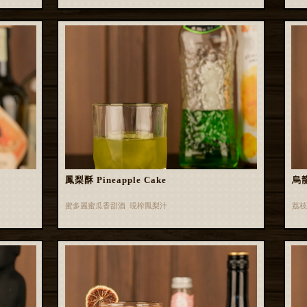
鳳梨酥 Pineapple Cake
烏龍
蜜多麗蜜瓜香甜酒 現榨鳳梨汁
荔枝