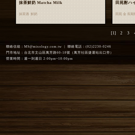
抹茶鮮奶 Matcha Milk
田苑酎ハ
抹茶酒 鮮奶
田苑 金 長
[1]
2
3
聯絡信箱：
MS@mixology.com.tw
| 聯絡電話：(02)2230-0246
門市地址：台北市文山區萬芳路60-18號（萬芳社區捷運站出口旁）
營業時間：週一到週日 2:00pm~10:00pm