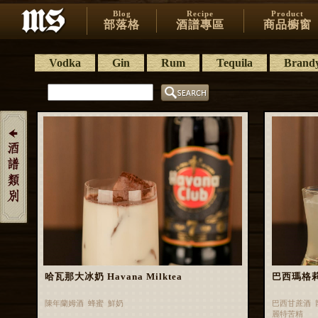
Blog
Recipe
Product
部落格
酒譜專區
商品櫥窗
Vodka
Gin
Rum
Tequila
Brand
哈瓦那大冰奶 Havana Milktea
巴西瑪格莉特 
陳年蘭姆酒 蜂蜜 鮮奶
巴西甘蔗酒 
麗特苦精