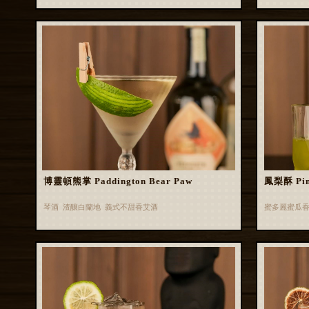
博靈頓熊掌 Paddington Bear Paw
鳳梨酥 Pin
琴酒 渣釀白蘭地 義式不甜香艾酒
蜜多麗蜜瓜