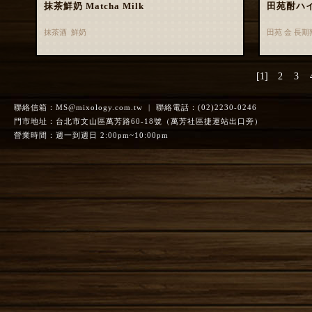
抹茶鮮奶 Matcha Milk
田苑酎ハ
抹茶酒 鮮奶
田苑 金 長
[1]
2
3
聯絡信箱：
MS@mixology.com.tw
| 聯絡電話：(02)2230-0246
門市地址：台北市文山區萬芳路60-18號（萬芳社區捷運站出口旁）
營業時間：週一到週日 2:00pm~10:00pm