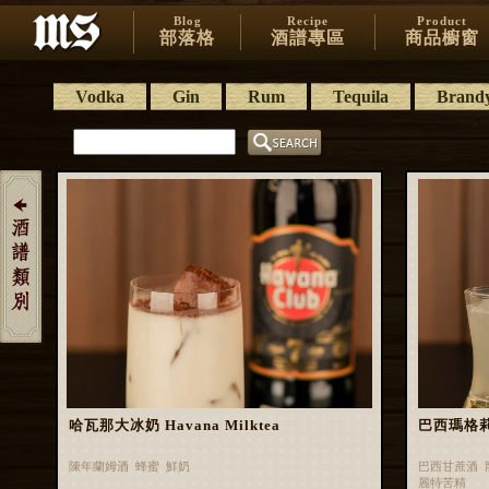
Blog
Recipe
Product
部落格
酒譜專區
商品櫥窗
Vodka
Gin
Rum
Tequila
Brand
哈瓦那大冰奶 Havana Milktea
巴西瑪格莉特 
陳年蘭姆酒 蜂蜜 鮮奶
巴西甘蔗酒 
麗特苦精