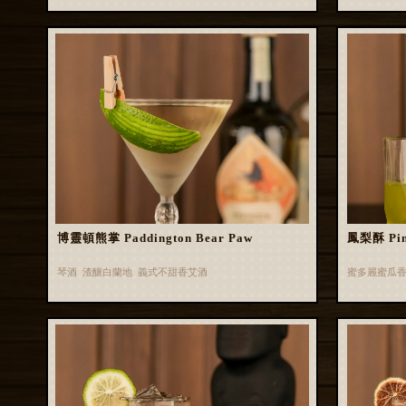
博靈頓熊掌 Paddington Bear Paw
鳳梨酥 Pin
琴酒 渣釀白蘭地 義式不甜香艾酒
蜜多麗蜜瓜