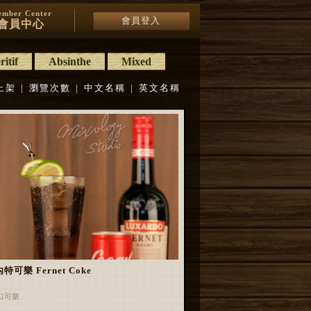
mber Center
會員登入
會員中心
itif
Absinthe
Mixed
上架
|
瀏覽次數
|
中文名稱
|
英文名稱
特可樂 Fernet Coke
口可樂