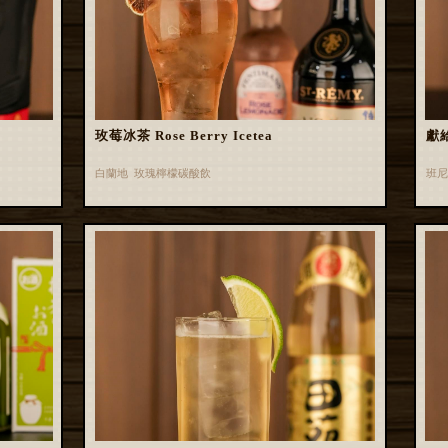
玫莓冰茶 Rose Berry Icetea
獻
白蘭地 玫瑰檸檬碳酸飲
班尼