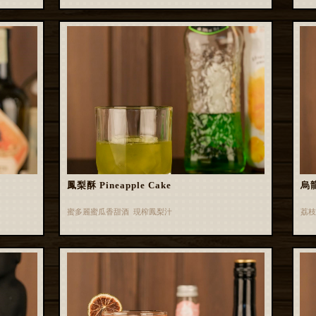
鳳梨酥 Pineapple Cake
烏龍
蜜多麗蜜瓜香甜酒 現榨鳳梨汁
荔枝