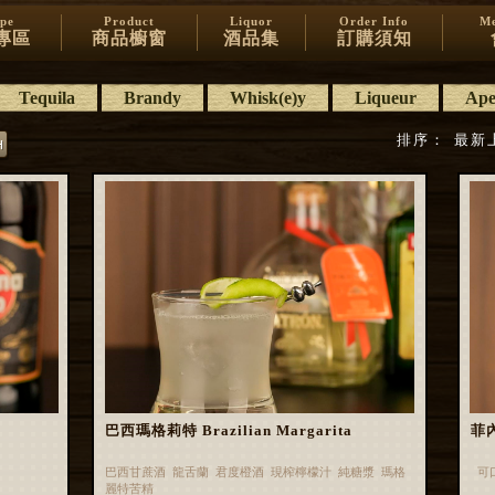
ipe
Product
Liquor
Order Info
Me
專區
商品櫥窗
酒品集
訂購須知
Tequila
Brandy
Whisk(e)y
Liqueur
Aper
排序：
最新
巴西瑪格莉特 Brazilian Margarita
菲內
巴西甘蔗酒 龍舌蘭 君度橙酒 現榨檸檬汁 純糖漿 瑪格
可
麗特苦精