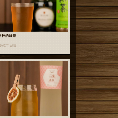
給神的綠茶
迪克丁 綠茶