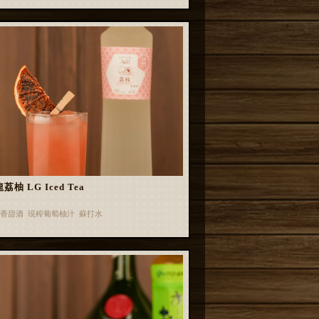
荔柚 LG Iced Tea
香甜酒 現榨葡萄柚汁 蘇打水