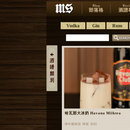
Blog
Rec
部落格
酒譜
Vodka
Gin
Rum
哈瓦那大冰奶 Havana Milktea
陳年蘭姆酒 蜂蜜 鮮奶