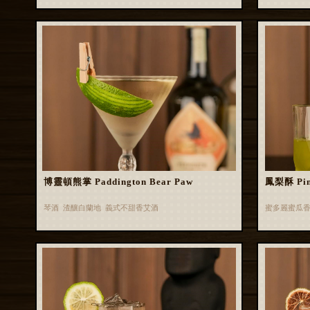
博靈頓熊掌 Paddington Bear Paw
鳳梨酥 Pin
琴酒 渣釀白蘭地 義式不甜香艾酒
蜜多麗蜜瓜