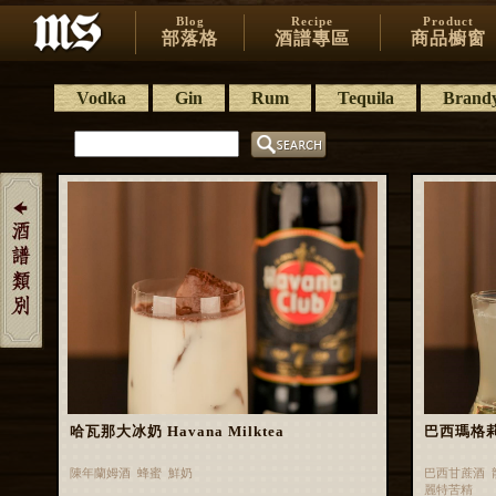
Blog
Recipe
Product
部落格
酒譜專區
商品櫥窗
Vodka
Gin
Rum
Tequila
Brand
哈瓦那大冰奶 Havana Milktea
巴西瑪格莉特 
陳年蘭姆酒 蜂蜜 鮮奶
巴西甘蔗酒 
麗特苦精