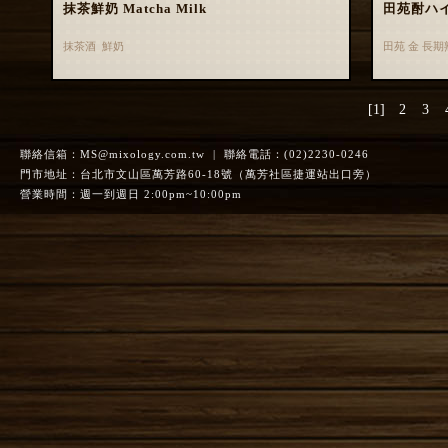
抹茶鮮奶 Matcha Milk
田苑酎ハ
抹茶酒 鮮奶
田苑 金 長
[1]
2
3
聯絡信箱：
MS@mixology.com.tw
| 聯絡電話：(02)2230-0246
門市地址：台北市文山區萬芳路60-18號（萬芳社區捷運站出口旁）
營業時間：週一到週日 2:00pm~10:00pm