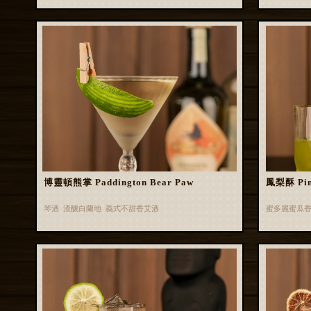
博靈頓熊掌 Paddington Bear Paw
鳳梨酥 Pin
琴酒 渣釀白蘭地 義式不甜香艾酒
蜜多麗蜜瓜