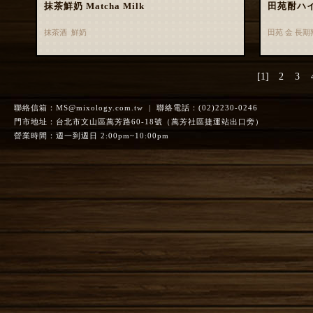
抹茶鮮奶 Matcha Milk
田苑酎ハ
抹茶酒 鮮奶
田苑 金 長
[1]
2
3
聯絡信箱：
MS@mixology.com.tw
| 聯絡電話：(02)2230-0246
門市地址：台北市文山區萬芳路60-18號（萬芳社區捷運站出口旁）
營業時間：週一到週日 2:00pm~10:00pm