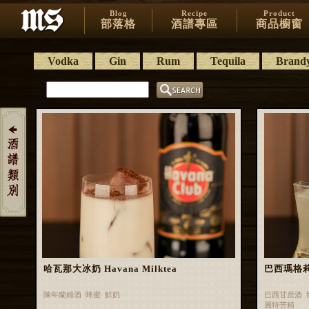
Blog
Recipe
Product
部落格
酒譜專區
商品櫥窗
Vodka
Gin
Rum
Tequila
Brand
哈瓦那大冰奶 Havana Milktea
巴西瑪格莉特 
陳年蘭姆酒 蜂蜜 鮮奶
巴西甘蔗酒 
麗特苦精