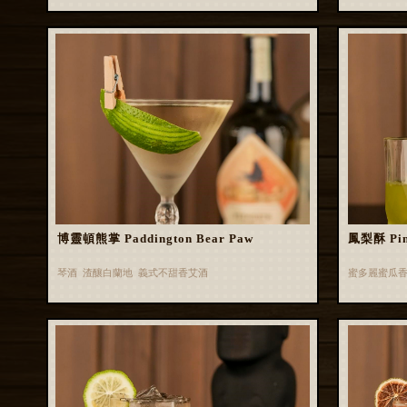
博靈頓熊掌 Paddington Bear Paw
鳳梨酥 Pin
琴酒 渣釀白蘭地 義式不甜香艾酒
蜜多麗蜜瓜