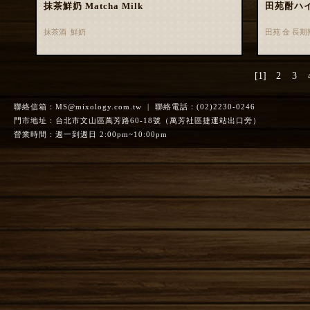
抹茶鮮奶 Matcha Milk
田苑酎ハ
抹茶酒 鮮奶
田苑 金 長
[1]
2
3
聯絡信箱：
MS@mixology.com.tw
| 聯絡電話：(02)2230-0246
門市地址：台北市文山區萬芳路60-18號（萬芳社區捷運站出口旁）
營業時間：週一到週日 2:00pm~10:00pm