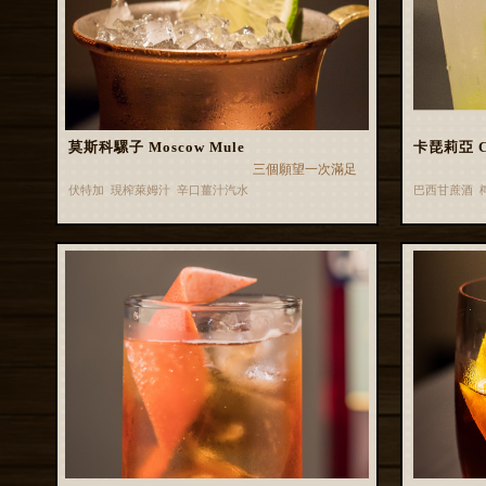
莫斯科騾子 Moscow Mule
卡琵莉亞 Ca
三個願望一次滿足
伏特加 現榨萊姆汁 辛口薑汁汽水
巴西甘蔗酒 