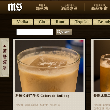
Blog
Recipe
Product
部落格
酒譜專區
商品櫥窗
Vodka
Gin
Rum
Tequila
Brand
科羅拉多鬥牛犬 Colorado Bulldog
長島冰茶二代 
伏特加 咖啡香甜酒 鮮奶油 可口可樂
伏特加 龍舌
甜香艾酒 現