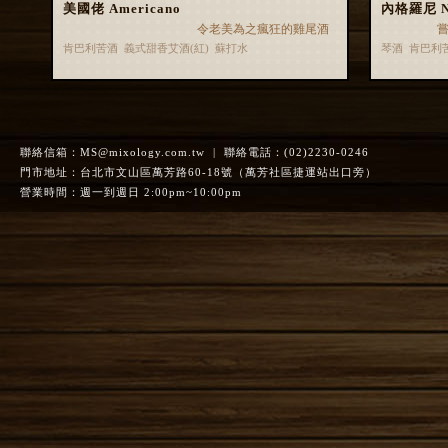
美國佬 Americano
內格羅尼 Ne
令老美為之瘋狂的雞尾酒
肯巴利苦酒 義式甜香艾酒(紅) 蘇打水
琴酒 肯巴利
聯絡信箱：
MS@mixology.com.tw
| 聯絡電話：(02)2230-0246
門市地址：台北市文山區萬芳路60-18號（萬芳社區捷運站出口旁）
營業時間：週一到週日 2:00pm~10:00pm