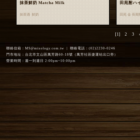
抹茶鮮奶 Matcha Milk
田苑酎ハ
抹茶酒 鮮奶
田苑 金 長
[1]
2
3
聯絡信箱：
MS@mixology.com.tw
| 聯絡電話：(02)2230-0246
門市地址：台北市文山區萬芳路60-18號（萬芳社區捷運站出口旁）
營業時間：週一到週日 2:00pm~10:00pm