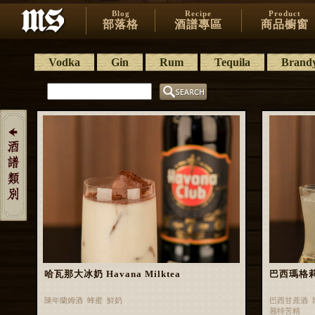
Blog
Recipe
Product
部落格
酒譜專區
商品櫥窗
Vodka
Gin
Rum
Tequila
Brand
哈瓦那大冰奶 Havana Milktea
巴西瑪格莉特 
陳年蘭姆酒 蜂蜜 鮮奶
巴西甘蔗酒 
麗特苦精