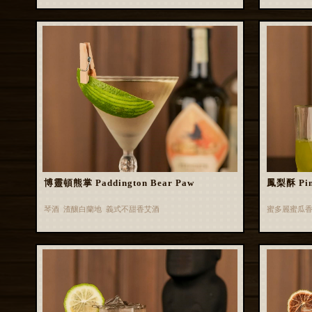
博靈頓熊掌 Paddington Bear Paw
鳳梨酥 Pin
琴酒 渣釀白蘭地 義式不甜香艾酒
蜜多麗蜜瓜