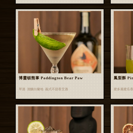
博靈頓熊掌 Paddington Bear Paw
鳳梨酥 Pin
琴酒 渣釀白蘭地 義式不甜香艾酒
蜜多麗蜜瓜