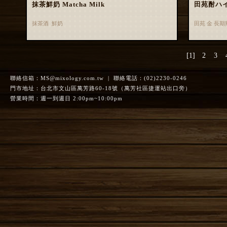
抹茶鮮奶 Matcha Milk
田苑酎ハ
抹茶酒 鮮奶
田苑 金 長
[1]
2
3
聯絡信箱：
MS@mixology.com.tw
| 聯絡電話：(02)2230-0246
門市地址：台北市文山區萬芳路60-18號（萬芳社區捷運站出口旁）
營業時間：週一到週日 2:00pm~10:00pm