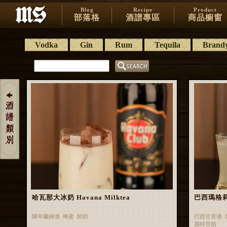
Blog
Recipe
Product
部落格
酒譜專區
商品櫥窗
Vodka
Gin
Rum
Tequila
Brand
哈瓦那大冰奶 Havana Milktea
巴西瑪格莉特 
陳年蘭姆酒 蜂蜜 鮮奶
巴西甘蔗酒 
麗特苦精