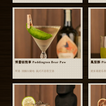
博靈頓熊掌 Paddington Bear Paw
鳳梨酥 Pin
琴酒 渣釀白蘭地 義式不甜香艾酒
蜜多麗蜜瓜