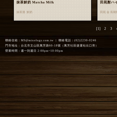
抹茶鮮奶 Matcha Milk
田苑酎ハ
抹茶酒 鮮奶
田苑 金 長
[1]
2
3
聯絡信箱：
MS@mixology.com.tw
| 聯絡電話：(02)2230-0246
門市地址：台北市文山區萬芳路60-18號（萬芳社區捷運站出口旁）
營業時間：週一到週日 2:00pm~10:00pm