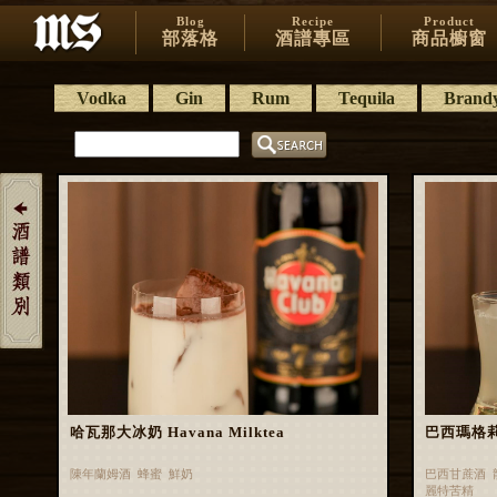
Blog
Recipe
Product
部落格
酒譜專區
商品櫥窗
Vodka
Gin
Rum
Tequila
Brand
哈瓦那大冰奶 Havana Milktea
巴西瑪格莉特 
陳年蘭姆酒 蜂蜜 鮮奶
巴西甘蔗酒 
麗特苦精