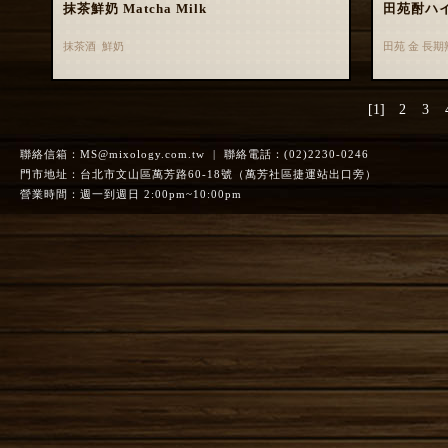
抹茶鮮奶 Matcha Milk
田苑酎ハ
抹茶酒 鮮奶
田苑 金 長
[1]
2
3
聯絡信箱：
MS@mixology.com.tw
| 聯絡電話：(02)2230-0246
門市地址：台北市文山區萬芳路60-18號（萬芳社區捷運站出口旁）
營業時間：週一到週日 2:00pm~10:00pm