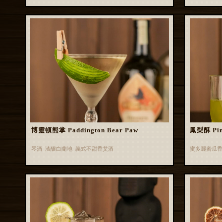
博靈頓熊掌 Paddington Bear Paw
鳳梨酥 Pin
琴酒 渣釀白蘭地 義式不甜香艾酒
蜜多麗蜜瓜