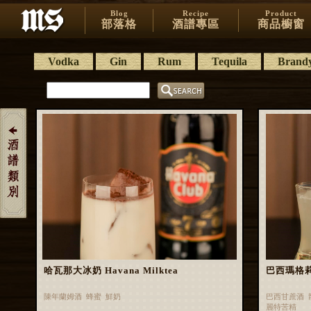
Blog
Recipe
Product
部落格
酒譜專區
商品櫥窗
Vodka
Gin
Rum
Tequila
Brand
哈瓦那大冰奶 Havana Milktea
巴西瑪格莉特 
陳年蘭姆酒 蜂蜜 鮮奶
巴西甘蔗酒 
麗特苦精