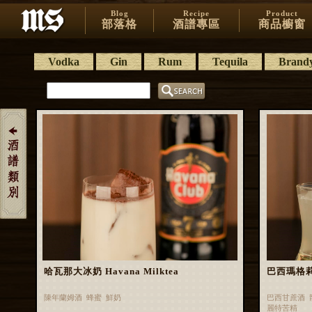
Blog
Recipe
Product
部落格
酒譜專區
商品櫥窗
Vodka
Gin
Rum
Tequila
Brand
哈瓦那大冰奶 Havana Milktea
巴西瑪格莉特 
陳年蘭姆酒 蜂蜜 鮮奶
巴西甘蔗酒 
麗特苦精