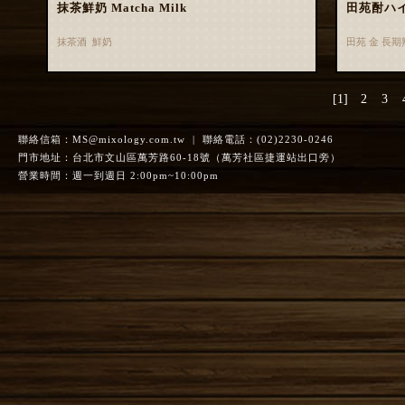
抹茶鮮奶 Matcha Milk
田苑酎ハ
抹茶酒 鮮奶
田苑 金 長
[1]
2
3
聯絡信箱：
MS@mixology.com.tw
| 聯絡電話：(02)2230-0246
門市地址：台北市文山區萬芳路60-18號（萬芳社區捷運站出口旁）
營業時間：週一到週日 2:00pm~10:00pm