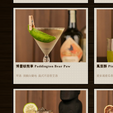
博靈頓熊掌 Paddington Bear Paw
鳳梨酥 Pin
琴酒 渣釀白蘭地 義式不甜香艾酒
蜜多麗蜜瓜