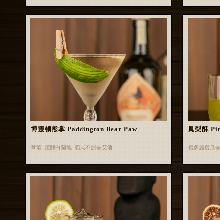
博靈頓熊掌 Paddington Bear Paw
鳳梨酥 Pin
琴酒 渣釀白蘭地 義式不甜香艾酒
蜜多麗蜜瓜