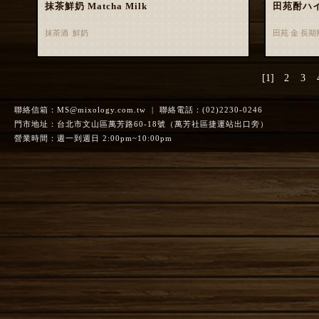
抹茶鮮奶 Matcha Milk
田苑酎ハ
抹茶酒 鮮奶
田苑 金 長
[1]
2
3
聯絡信箱：
MS@mixology.com.tw
| 聯絡電話：(02)2230-0246
門市地址：台北市文山區萬芳路60-18號（萬芳社區捷運站出口旁）
營業時間：週一到週日 2:00pm~10:00pm