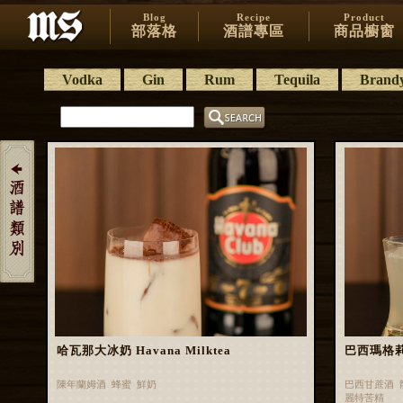
Blog
Recipe
Product
部落格
酒譜專區
商品櫥窗
Vodka
Gin
Rum
Tequila
Brand
哈瓦那大冰奶 Havana Milktea
巴西瑪格莉特 
陳年蘭姆酒 蜂蜜 鮮奶
巴西甘蔗酒 
麗特苦精