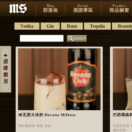
Blog
Recipe
Product
部落格
酒譜專區
商品櫥窗
Vodka
Gin
Rum
Tequila
Brand
哈瓦那大冰奶 Havana Milktea
巴西瑪格莉特 
陳年蘭姆酒 蜂蜜 鮮奶
巴西甘蔗酒 
麗特苦精