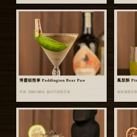
博靈頓熊掌 Paddington Bear Paw
鳳梨酥 Pin
琴酒 渣釀白蘭地 義式不甜香艾酒
蜜多麗蜜瓜