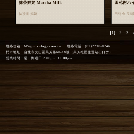
抹茶鮮奶 Matcha Milk
田苑酎ハ
抹茶酒 鮮奶
田苑 金 長
[1]
2
3
聯絡信箱：
MS@mixology.com.tw
| 聯絡電話：(02)2230-0246
門市地址：台北市文山區萬芳路60-18號（萬芳社區捷運站出口旁）
營業時間：週一到週日 2:00pm~10:00pm