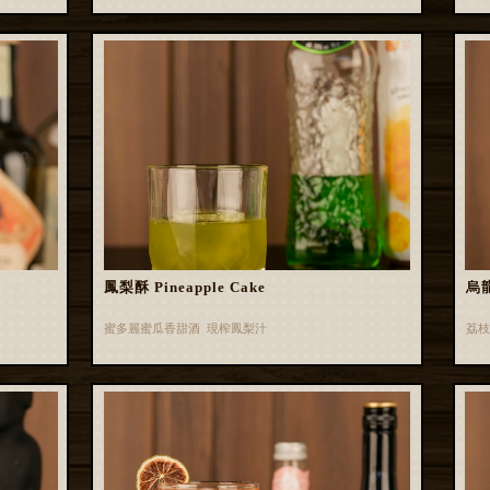
鳳梨酥 Pineapple Cake
烏龍
蜜多麗蜜瓜香甜酒 現榨鳳梨汁
荔枝