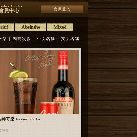
mber Center
會員登入
會員中心
itif
Absinthe
Mixed
上架
|
瀏覽次數
|
中文名稱
|
英文名稱
特可樂 Fernet Coke
口可樂