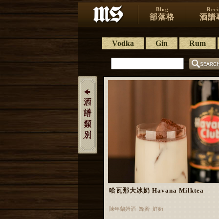
Blog
Rec
部落格
酒譜
Vodka
Gin
Rum
哈瓦那大冰奶 Havana Milktea
陳年蘭姆酒 蜂蜜 鮮奶