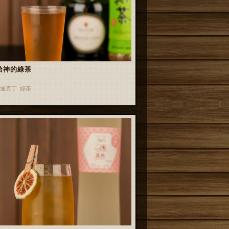
給神的綠茶
迪克丁 綠茶