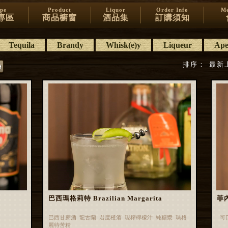
ipe
Product
Liquor
Order Info
Me
專區
商品櫥窗
酒品集
訂購須知
Tequila
Brandy
Whisk(e)y
Liqueur
Aper
排序：
最新
巴西瑪格莉特 Brazilian Margarita
菲內
巴西甘蔗酒 龍舌蘭 君度橙酒 現榨檸檬汁 純糖漿 瑪格
可
麗特苦精