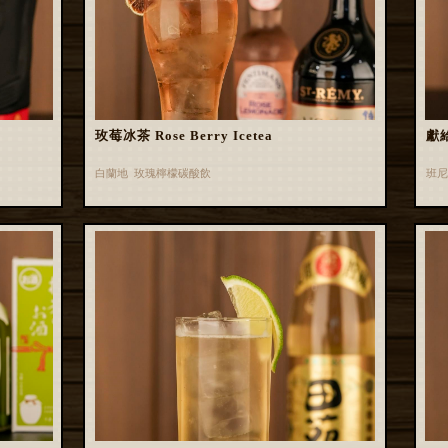
玫莓冰茶 Rose Berry Icetea
獻
白蘭地 玫瑰檸檬碳酸飲
班尼