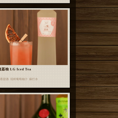
荔柚 LG Iced Tea
香甜酒 現榨葡萄柚汁 蘇打水