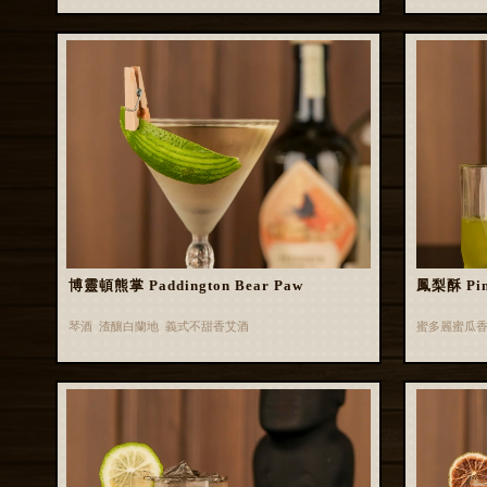
博靈頓熊掌 Paddington Bear Paw
鳳梨酥 Pin
琴酒 渣釀白蘭地 義式不甜香艾酒
蜜多麗蜜瓜