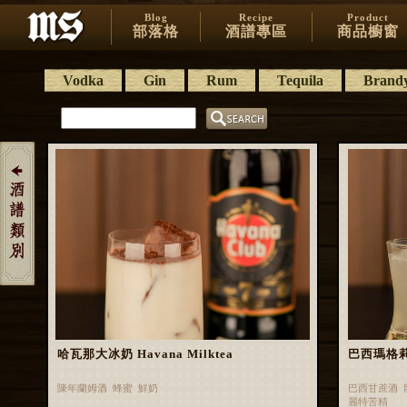
Blog
Recipe
Product
部落格
酒譜專區
商品櫥窗
Vodka
Gin
Rum
Tequila
Brand
哈瓦那大冰奶 Havana Milktea
巴西瑪格莉特 
陳年蘭姆酒 蜂蜜 鮮奶
巴西甘蔗酒 
麗特苦精