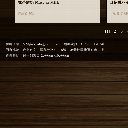
抹茶鮮奶 Matcha Milk
田苑酎ハ
抹茶酒 鮮奶
田苑 金 長
[1]
2
3
聯絡信箱：
MS@mixology.com.tw
| 聯絡電話：(02)2230-0246
門市地址：台北市文山區萬芳路60-18號（萬芳社區捷運站出口旁）
營業時間：週一到週日 2:00pm~10:00pm