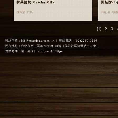
抹茶鮮奶 Matcha Milk
田苑酎ハ
抹茶酒 鮮奶
田苑 金 長
[1]
2
3
聯絡信箱：
MS@mixology.com.tw
| 聯絡電話：(02)2230-0246
門市地址：台北市文山區萬芳路60-18號（萬芳社區捷運站出口旁）
營業時間：週一到週日 2:00pm~10:00pm