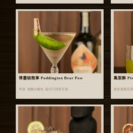
博靈頓熊掌 Paddington Bear Paw
鳳梨酥 Pin
琴酒 渣釀白蘭地 義式不甜香艾酒
蜜多麗蜜瓜