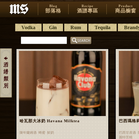
Blog
Recipe
Product
部落格
酒譜專區
商品櫥窗
Vodka
Gin
Rum
Tequila
Brand
哈瓦那大冰奶 Havana Milktea
巴西瑪格莉特 
陳年蘭姆酒 蜂蜜 鮮奶
巴西甘蔗酒 
麗特苦精