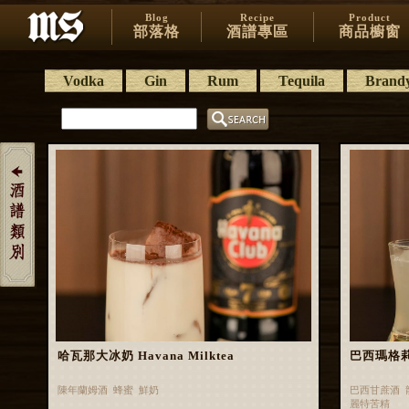
Blog
Recipe
Product
部落格
酒譜專區
商品櫥窗
Vodka
Gin
Rum
Tequila
Brand
哈瓦那大冰奶 Havana Milktea
巴西瑪格莉特 
陳年蘭姆酒 蜂蜜 鮮奶
巴西甘蔗酒 
麗特苦精