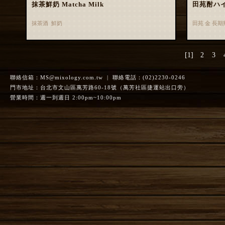
抹茶鮮奶 Matcha Milk
田苑酎ハ
抹茶酒 鮮奶
田苑 金 長
[1]
2
3
聯絡信箱：
MS@mixology.com.tw
| 聯絡電話：(02)2230-0246
門市地址：台北市文山區萬芳路60-18號（萬芳社區捷運站出口旁）
營業時間：週一到週日 2:00pm~10:00pm