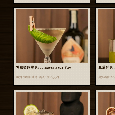
博靈頓熊掌 Paddington Bear Paw
鳳梨酥 Pin
琴酒 渣釀白蘭地 義式不甜香艾酒
蜜多麗蜜瓜