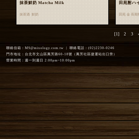
抹茶鮮奶 Matcha Milk
田苑酎ハ
抹茶酒 鮮奶
田苑 金 長
[1]
2
3
聯絡信箱：
MS@mixology.com.tw
| 聯絡電話：(02)2230-0246
門市地址：台北市文山區萬芳路60-18號（萬芳社區捷運站出口旁）
營業時間：週一到週日 2:00pm~10:00pm