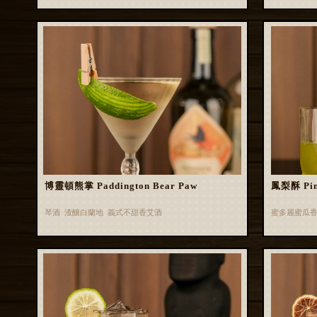
博靈頓熊掌 Paddington Bear Paw
鳳梨酥 Pin
琴酒 渣釀白蘭地 義式不甜香艾酒
蜜多麗蜜瓜