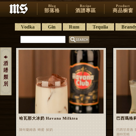
Blog
Recipe
Product
部落格
酒譜專區
商品櫥窗
Vodka
Gin
Rum
Tequila
Brand
哈瓦那大冰奶 Havana Milktea
巴西瑪格莉特 
陳年蘭姆酒 蜂蜜 鮮奶
巴西甘蔗酒 
麗特苦精