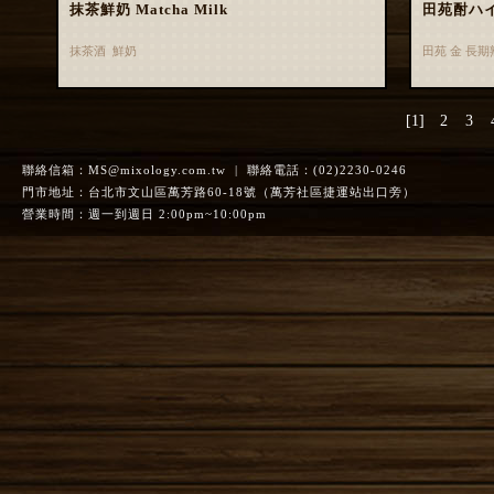
抹茶鮮奶 Matcha Milk
田苑酎ハ
抹茶酒 鮮奶
田苑 金 長
[1]
2
3
聯絡信箱：
MS@mixology.com.tw
| 聯絡電話：(02)2230-0246
門市地址：台北市文山區萬芳路60-18號（萬芳社區捷運站出口旁）
營業時間：週一到週日 2:00pm~10:00pm