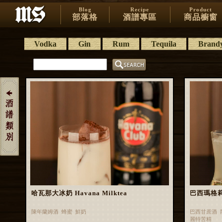
Blog
Recipe
Product
部落格
酒譜專區
商品櫥窗
Vodka
Gin
Rum
Tequila
Brand
哈瓦那大冰奶 Havana Milktea
巴西瑪格莉特 
陳年蘭姆酒 蜂蜜 鮮奶
巴西甘蔗酒 
麗特苦精