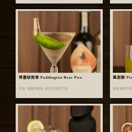
博靈頓熊掌 Paddington Bear Paw
鳳梨酥 Pin
琴酒 渣釀白蘭地 義式不甜香艾酒
蜜多麗蜜瓜