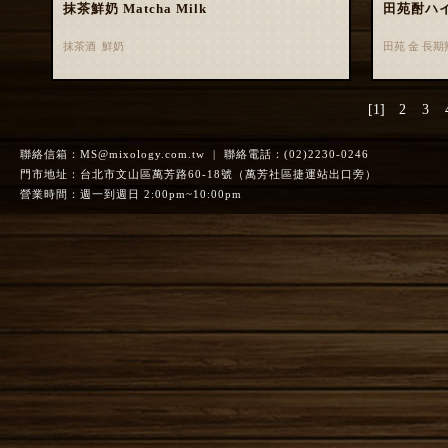
抹茶鮮奶 Matcha Milk
田苑酎ハ
抹茶酒 鮮奶
田苑 金 長
[1]
2
3
聯絡信箱：
MS@mixology.com.tw
| 聯絡電話：(02)2230-0246
門市地址：台北市文山區萬芳路60-18號（萬芳社區捷運站出口旁）
營業時間：週一到週日 2:00pm~10:00pm