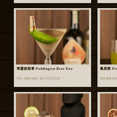
博靈頓熊掌 Paddington Bear Paw
鳳梨酥 Pin
琴酒 渣釀白蘭地 義式不甜香艾酒
蜜多麗蜜瓜