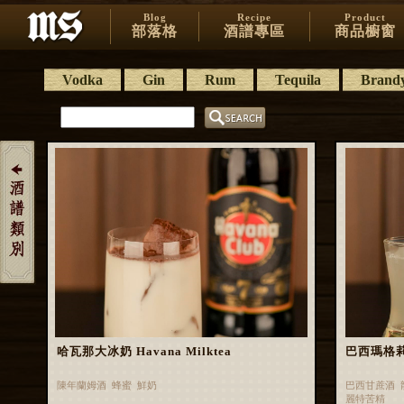
Blog
Recipe
Product
部落格
酒譜專區
商品櫥窗
Vodka
Gin
Rum
Tequila
Brand
哈瓦那大冰奶 Havana Milktea
巴西瑪格莉特 
陳年蘭姆酒 蜂蜜 鮮奶
巴西甘蔗酒 
麗特苦精