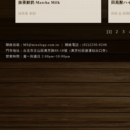
抹茶鮮奶 Matcha Milk
田苑酎ハ
抹茶酒 鮮奶
田苑 金 長
[1]
2
3
聯絡信箱：
MS@mixology.com.tw
| 聯絡電話：(02)2230-0246
門市地址：台北市文山區萬芳路60-18號（萬芳社區捷運站出口旁）
營業時間：週一到週日 2:00pm~10:00pm