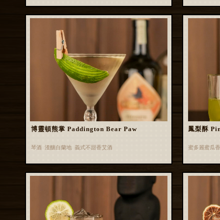
博靈頓熊掌 Paddington Bear Paw
鳳梨酥 Pin
琴酒 渣釀白蘭地 義式不甜香艾酒
蜜多麗蜜瓜