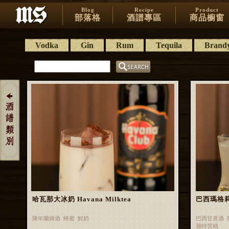
Blog
Recipe
Product
部落格
酒譜專區
商品櫥窗
Vodka
Gin
Rum
Tequila
Brand
哈瓦那大冰奶 Havana Milktea
巴西瑪格莉特 
陳年蘭姆酒 蜂蜜 鮮奶
巴西甘蔗酒 
麗特苦精