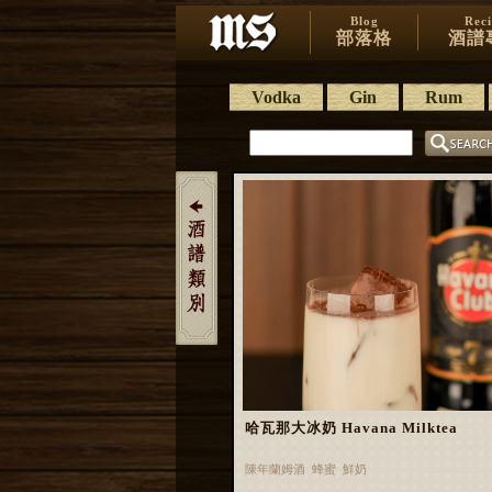
Blog
Rec
部落格
酒譜
Vodka
Gin
Rum
哈瓦那大冰奶 Havana Milktea
陳年蘭姆酒 蜂蜜 鮮奶