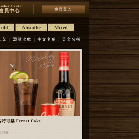
mber Center
會員登入
會員中心
itif
Absinthe
Mixed
上架
|
瀏覽次數
|
中文名稱
|
英文名稱
特可樂 Fernet Coke
口可樂