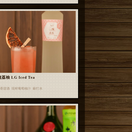
荔柚 LG Iced Tea
香甜酒 現榨葡萄柚汁 蘇打水