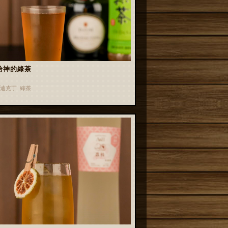
給神的綠茶
迪克丁 綠茶