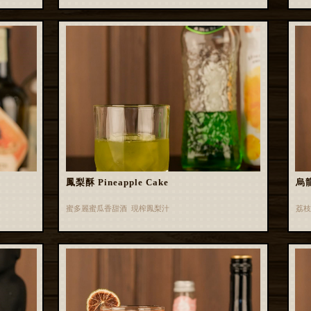
鳳梨酥 Pineapple Cake
烏龍
蜜多麗蜜瓜香甜酒 現榨鳳梨汁
荔枝