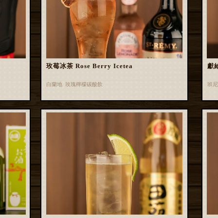
玫莓冰茶 Rose Berry Icetea
獻
白蘭地 玫瑰檸檬碳酸飲
班尼