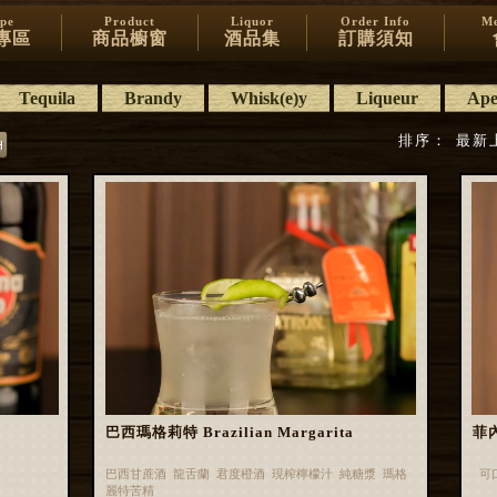
ipe
Product
Liquor
Order Info
Me
專區
商品櫥窗
酒品集
訂購須知
Tequila
Brandy
Whisk(e)y
Liqueur
Aper
排序：
最新
巴西瑪格莉特 Brazilian Margarita
菲內
巴西甘蔗酒 龍舌蘭 君度橙酒 現榨檸檬汁 純糖漿 瑪格
可
麗特苦精