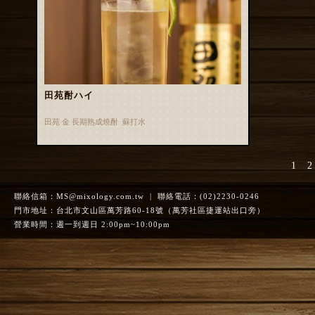
田苑酎ハイ
田苑 金 長期熟成燒酎 蘇打水
1
2
聯絡信箱：
MS@mixology.com.tw
| 聯絡電話：(02)2230-0246
門市地址：台北市文山區萬芳路60-18號（萬芳社區捷運站出口旁）
營業時間：週一到週日 2:00pm~10:00pm