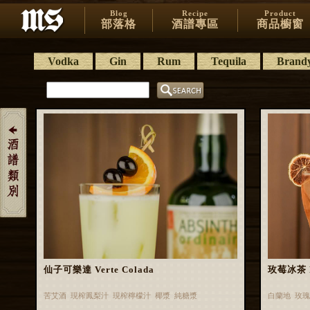
Blog
Recipe
Product
部落格
酒譜專區
商品櫥窗
Vodka
Gin
Rum
Tequila
Brand
仙子可樂達 Verte Colada
玫莓冰茶 Ro
苦艾酒 現榨鳳梨汁 現榨檸檬汁 椰漿 純糖漿
白蘭地 玫