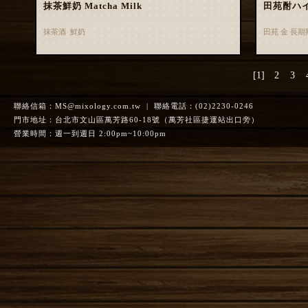
抹茶鮮奶 Matcha Milk
田苑酎ハ
抹茶酒 鮮奶
田苑 金 長
[1]
2
3
聯絡信箱：
MS@mixology.com.tw
| 聯絡電話：(02)2230-0246
門市地址：台北市文山區萬芳路60-18號（萬芳社區捷運站出口旁）
營業時間：週一到週日 2:00pm~10:00pm