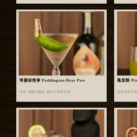
博靈頓熊掌 Paddington Bear Paw
鳳梨酥 Pin
琴酒 渣釀白蘭地 義式不甜香艾酒
蜜多麗蜜瓜