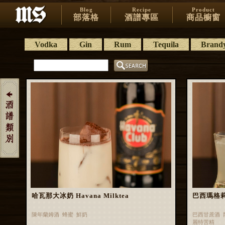
Blog
Recipe
Product
部落格
酒譜專區
商品櫥窗
Vodka
Gin
Rum
Tequila
Brand
哈瓦那大冰奶 Havana Milktea
巴西瑪格莉特 
陳年蘭姆酒 蜂蜜 鮮奶
巴西甘蔗酒 
麗特苦精