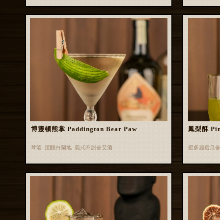
博靈頓熊掌 Paddington Bear Paw
鳳梨酥 Pin
琴酒 渣釀白蘭地 義式不甜香艾酒
蜜多麗蜜瓜