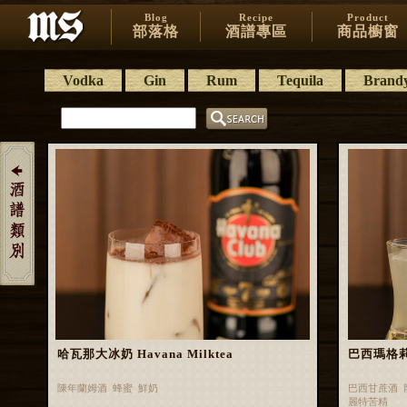
Blog
Recipe
Product
部落格
酒譜專區
商品櫥窗
Vodka
Gin
Rum
Tequila
Brand
哈瓦那大冰奶 Havana Milktea
巴西瑪格莉特 
陳年蘭姆酒 蜂蜜 鮮奶
巴西甘蔗酒 
麗特苦精