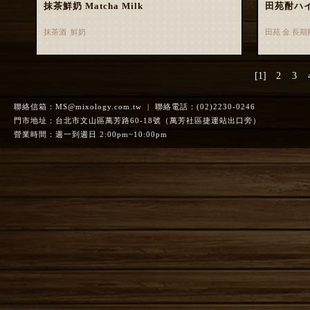
抹茶鮮奶 Matcha Milk
田苑酎ハ
抹茶酒 鮮奶
田苑 金 長
[1]
2
3
聯絡信箱：
MS@mixology.com.tw
| 聯絡電話：(02)2230-0246
門市地址：台北市文山區萬芳路60-18號（萬芳社區捷運站出口旁）
營業時間：週一到週日 2:00pm~10:00pm