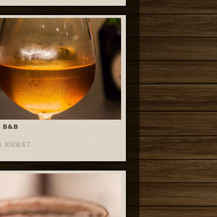
 B&B
地 班尼迪克丁