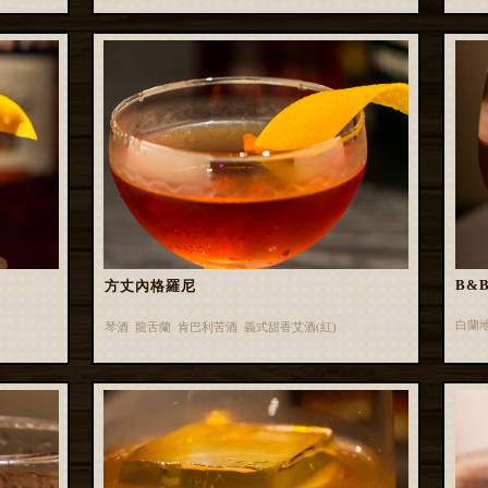
B&B
方丈內格羅尼
白蘭
琴酒 龍舌蘭 肯巴利苦酒 義式甜香艾酒(紅)