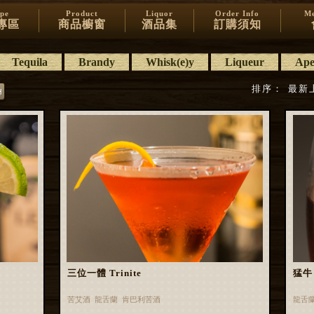
ipe
Product
Liquor
Order Info
Me
專區
商品櫥窗
酒品集
訂購須知
Tequila
Brandy
Whisk(e)y
Liqueur
Aper
排序：
最新
三位一體 Trinite
猛牛 
苦艾酒 龍舌蘭 肯巴利苦酒
龍舌