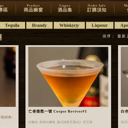
ipe
Product
Liquor
Order Info
Me
專區
商品櫥窗
酒品集
訂購須知
Tequila
Brandy
Whisk(e)y
Liqueur
Aper
排序：
最新
亡者復甦一號 Corpse Reviver#1
白
不敗經典~
白蘭地 蘋果白蘭地 義式甜香艾酒(紅) 苦艾酒
龍舌