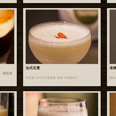
法式豆漿
准將
，雞尾酒
苦艾酒 白巧克力香甜酒 鮮奶 班尼迪克丁
波本