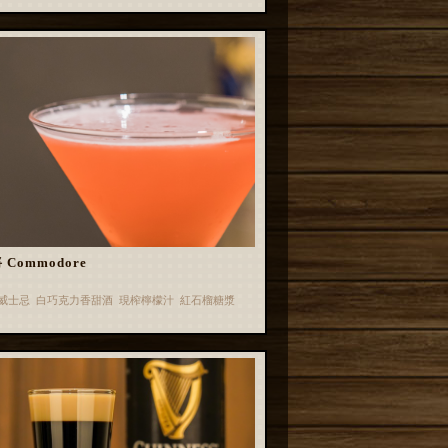
 Commodore
威士忌 白巧克力香甜酒 現榨檸檬汁 紅石榴糖漿