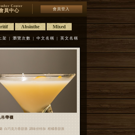
mber Center
會員登入
會員中心
itif
Absinthe
Mixed
上架
|
瀏覽次數
|
中文名稱
|
英文名稱
色吊帶襪
蘭 白巧克力香甜酒 調味伏特加 柑橘香甜酒