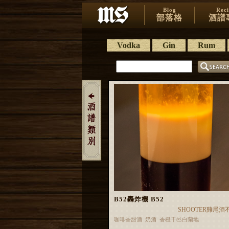
Blog
Rec
部落格
酒譜
Vodka
Gin
Rum
B52轟炸機 B52
SHOOTER雞尾酒
咖啡香甜酒 奶酒 香橙干邑白蘭地