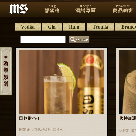
Blog
Recipe
Product
部落格
酒譜專區
商品櫥窗
Vodka
Gin
Rum
Tequila
Brand
田苑酎ハイ
伏特加通寧
田苑 金 長期熟成燒酎 蘇打水
伏特加 通